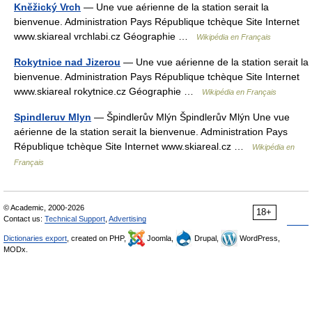
Kněžický Vrch
— Une vue aérienne de la station serait la
bienvenue. Administration Pays République tchèque Site Internet
www.skiareal vrchlabi.cz Géographie …
Wikipédia en Français
Rokytnice nad Jizerou
— Une vue aérienne de la station serait la
bienvenue. Administration Pays République tchèque Site Internet
www.skiareal rokytnice.cz Géographie …
Wikipédia en Français
Spindleruv Mlyn
— Špindlerův Mlýn Špindlerův Mlýn Une vue
aérienne de la station serait la bienvenue. Administration Pays
République tchèque Site Internet www.skiareal.cz …
Wikipédia en
Français
© Academic, 2000-2026
18+
Contact us:
Technical Support
,
Advertising
Dictionaries export
, created on PHP,
Joomla,
Drupal,
WordPress,
MODx.