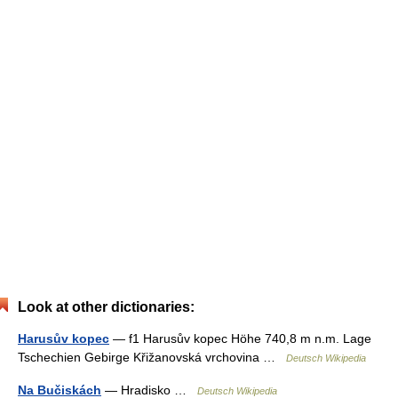
Look at other dictionaries:
Harusův kopec
— f1 Harusův kopec Höhe 740,8 m n.m. Lage
Tschechien Gebirge Křižanovská vrchovina …
Deutsch Wikipedia
Na Bučiskách
— Hradisko …
Deutsch Wikipedia