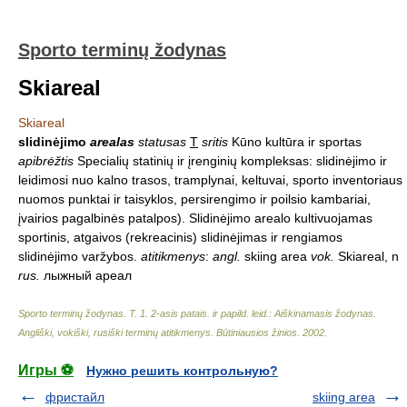
Sporto terminų žodynas
Skiareal
Skiareal
slidinėjimo
arealas
statusas
T
sritis
Kūno kultūra ir sportas
apibrėžtis
Specialių statinių ir įrenginių kompleksas: slidinėjimo ir
leidimosi nuo kalno trasos, tramplynai, keltuvai, sporto inventoriaus
nuomos punktai ir taisyklos, persirengimo ir poilsio kambariai,
įvairios pagalbinės patalpos). Slidinėjimo arealo kultivuojamas
sportinis, atgaivos (rekreacinis) slidinėjimas ir rengiamos
slidinėjimo varžybos.
atitikmenys
:
angl.
skiing area
vok.
Skiareal, n
rus.
лыжный ареал
Sporto terminų žodynas. T. 1. 2-asis patais. ir papild. leid.: Aiškinamasis žodynas.
Angliški, vokiški, rusiški terminų atitikmenys. Būtiniausios žinios
.
2002
.
Игры ⚽
Нужно решить контрольную?
фристайл
skiing area