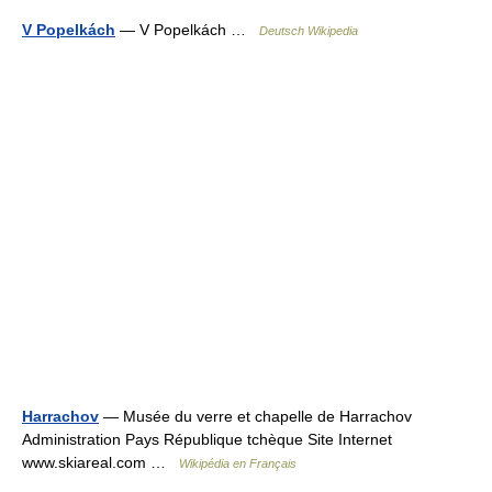
V Popelkách
— V Popelkách …
Deutsch Wikipedia
Harrachov
— Musée du verre et chapelle de Harrachov
Administration Pays République tchèque Site Internet
www.skiareal.com …
Wikipédia en Français