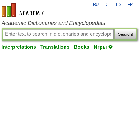
RU
DE
ES
FR
en-academic.com
Academic Dictionaries and Encyclopedias
Search!
Interpretations
Translations
Books
Игры ⚽